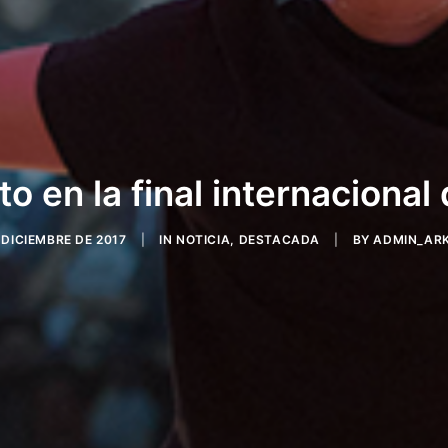
o en la final internaciona
 DICIEMBRE DE 2017
|
IN
NOTICIA
,
DESTACADA
|
BY
ADMIN_AR