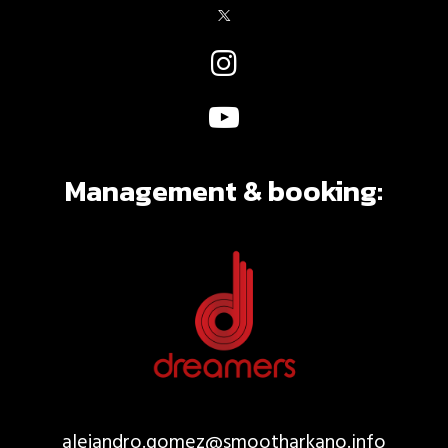
Management & booking:
alejandro.gomez@smootharkano.
info