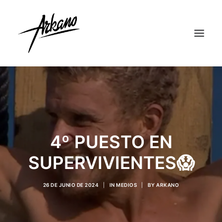
4º PUESTO EN
SUPERVIVIENTES😱
26 DE JUNIO DE 2024
|
IN
MEDIOS
|
BY
ARKANO