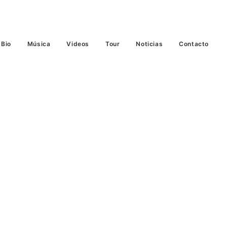
Bio
Música
Videos
Tour
Noticias
Contacto
Office 365
Outlook Live