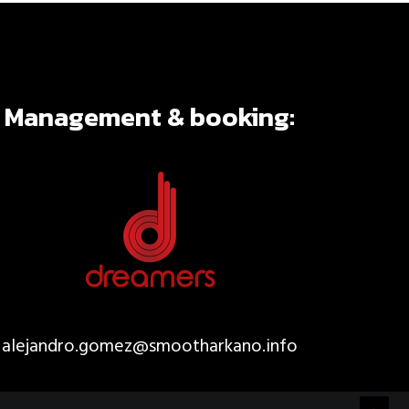
Management & booking:
alejandro.gomez@smootharkano.
info