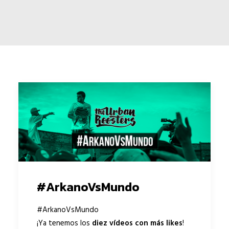
#ArkanoVsMundo
#‎ArkanoVsMundo‬
¡Ya tenemos los
diez vídeos con más likes
!